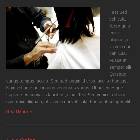
Test Sed
vehicula
libero quis
enim
aliquam, ut
viverra dui
vehicula.
Fusce at
semper elit.
Quisque
varius tempus iaculis. Sed sed ipsum id eros iaculis rhoncus.
Nam vel ante nec mauris venenatis varius. Ut pellentesque,
sapien sed convallis faucibus, diam Test Sed vehicula libero
quis enim aliquam, ut viverra dui vehicula. Fusce at semper elit
Read More »