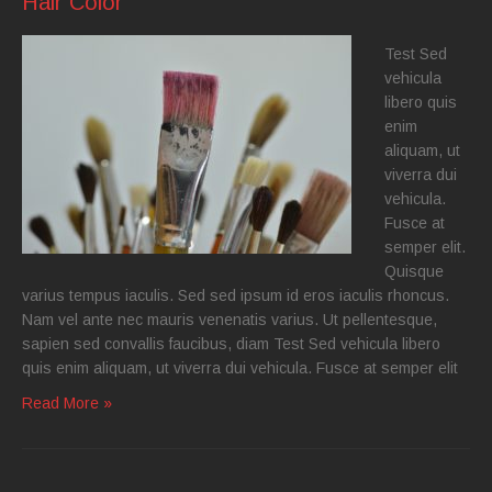
Hair Color
Test Sed
vehicula
libero quis
enim
aliquam, ut
viverra dui
vehicula.
Fusce at
semper elit.
Quisque
varius tempus iaculis. Sed sed ipsum id eros iaculis rhoncus.
Nam vel ante nec mauris venenatis varius. Ut pellentesque,
sapien sed convallis faucibus, diam Test Sed vehicula libero
quis enim aliquam, ut viverra dui vehicula. Fusce at semper elit
Read More »