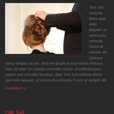
Test Sed
vehicula
libero quis
enim
aliquam, ut
viverra dui
vehicula.
Fusce at
semper elit.
Quisque
varius tempus iaculis. Sed sed ipsum id eros iaculis rhoncus.
Nam vel ante nec mauris venenatis varius. Ut pellentesque,
sapien sed convallis faucibus, diam Test Sed vehicula libero
quis enim aliquam, ut viverra dui vehicula. Fusce at semper elit
Read More »
Hair Cut